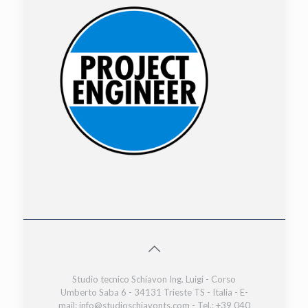
Studio tecnico Schiavon Ing. Luigi - Corso
Umberto Saba 6 - 34131 Trieste TS - Italia - E-
mail: info@studioschiavonts.com - Tel.: +39 040